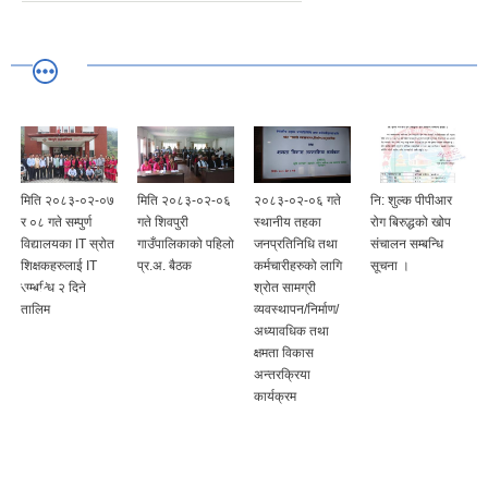
मिति २०८३-०२-०७
मिति २०८३-०२-०६
२०८३-०२-०६ गते
नि: शुल्क पीपीआर
र ०८ गते सम्पुर्ण
गते शिवपुरी
स्थानीय तहका
रोग बिरुद्धको खोप
विद्यालयका IT स्रोत
गाउँपालिकाको पहिलो
जनप्रतिनिधि तथा
संचालन सम्बन्धि
र
शिक्षकहरुलाई IT
प्र.अ. बैठक
कर्मचारीहरुको लागि
सूचना ।
सम्बन्धि २ दिने
श्रोत सामग्री
तालिम
व्यवस्थापन/निर्माण/
अध्यावधिक तथा
क्षमता विकास
अन्तरक्रिया
कार्यक्रम