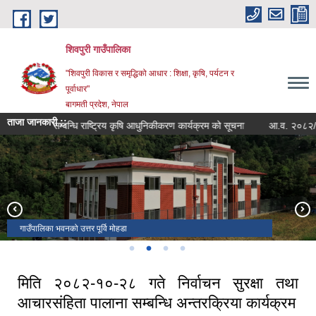
Skip to main content
शिवपुरी गाउँपालिका
"शिवपुरी विकास र समृद्धिको आधार : शिक्षा, कृषि, पर्यटन र
पूर्वाधार"
बागमती प्रदेश, नेपाल
ताजा जानकारी ::
ेश गर्ने सम्बन्धि राष्ट्रिय कृषि आधुनिकीकरण कार्यक्रम को सूचना
आ.व. २०८२/०८३ को 
वडा नं ८ स्थित थानापति मन्दिर
गाउँपालिका भवनको दक्षिण मोहडा
वडा न. ७ सुनखानी स्थित गुम्बा
गाउँपालिका भवनको उत्तर पूर्वि मोहडा
मिति २०८२-१०-२८ गते निर्वाचन सुरक्षा तथा
आचारसंहिता पालाना सम्बन्धि अन्तरक्रिया कार्यक्रम