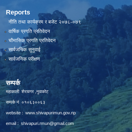
Reports
नीति तथा कार्यक्रम र बजेट २०७८-०७९
वार्षिक प्रगति प्रतिवेदन
चौमासिक प्रगति प्रतिवेदन
सार्वजनिक सुनुवाई
सार्वजनिक परीक्षण
सम्पर्क
महाकाली शेरावगर ,नुवाकोट
सम्पर्क नं ०१०६३००६३
website :
www.shivapurimun.gov.np
email :
shivapuri.rmun@gmail.com