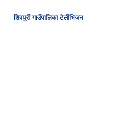
अभिभावक, विद्यार्थी र शिक्षकहरु बिचको बृहत अन्तरक्रिया
कार्यक्रम, २०८३
शिवपुरी गाउँपालिका टेलीभिजन