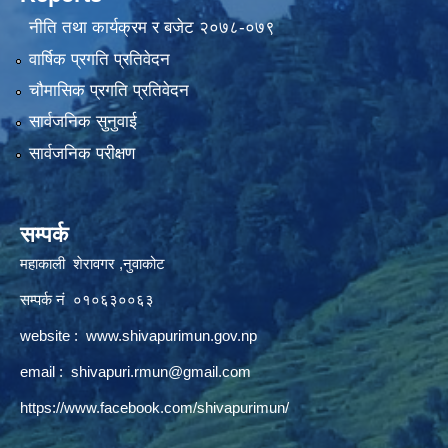
नीति तथा कार्यक्रम र बजेट २०७८-०७९
वार्षिक प्रगति प्रतिवेदन
चौमासिक प्रगति प्रतिवेदन
सार्वजनिक सुनुवाई
सार्वजनिक परीक्षण
सम्पर्क
महाकाली शेरावगर ,नुवाकोट
सम्पर्क नं ०१०६३००६३
website :
www.shivapurimun.gov.np
email :
shivapuri.rmun@gmail.com
https://www.facebook.com/shivapurimun/