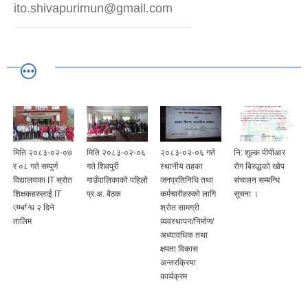
ito.shivapurimun@gmail.com
मिति २०८३-०२-०७
मिति २०८३-०२-०६
२०८३-०२-०६ गते
नि: शुल्क पीपीआर
र ०८ गते सम्पुर्ण
गते शिवपुरी
स्थानीय तहका
रोग बिरुद्धको खोप
विद्यालयका IT स्रोत
गाउँपालिकाको पहिलो
जनप्रतिनिधि तथा
संचालन सम्बन्धि
र
शिक्षकहरुलाई IT
प्र.अ. बैठक
कर्मचारीहरुको लागि
सूचना ।
सम्बन्धि २ दिने
श्रोत सामग्री
तालिम
व्यवस्थापन/निर्माण/
अध्यावधिक तथा
क्षमता विकास
अन्तरक्रिया
कार्यक्रम