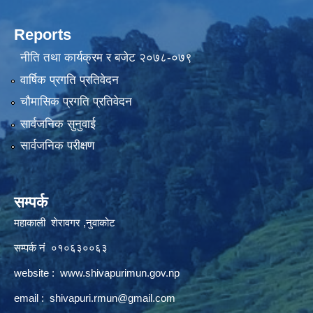
Reports
नीति तथा कार्यक्रम र बजेट २०७८-०७९
वार्षिक प्रगति प्रतिवेदन
चौमासिक प्रगति प्रतिवेदन
सार्वजनिक सुनुवाई
सार्वजनिक परीक्षण
सम्पर्क
महाकाली शेरावगर ,नुवाकोट
सम्पर्क नं ०१०६३००६३
website :
www.shivapurimun.gov.np
email :
shivapuri.rmun@gmail.com