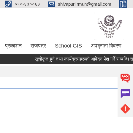
०१०-६३००६३
shivapuri.rmun@gmail.com
प्रकाशन
राजपत्र
School GIS
अपङ्गता विवरण
सूचीकृत हुने तथा कार्यक्रमहरुको आवेदन पेश गर्ने सम्बन्धि राष्ट