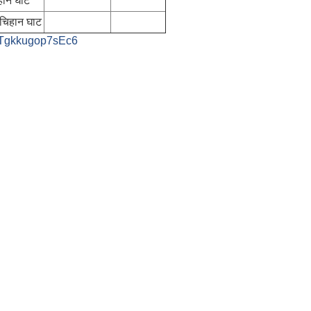
हान घाट
ँ चिहान घाट
DzTgkkugop7sEc6