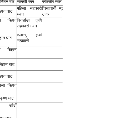
/चिहान घाट
सहकारी भवन
पर्यटकीय स्थल
महिला सहकारी
चिसापानी भ्यू
िहान घाट
भवन
टावर
ानि चिहान
विनडाँडा कृषि
सहकारी भवन
तलाखु कृषी
िहान घाट
सहकारी
्क चिहान
चिहान घाट
िहान घाट
ोला चिहान
कृष्ण घाट
 डाँडाँ