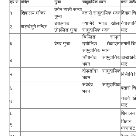
क्र.सं.
मन्दिर
गुम्बा
सामुदायिक भवन
मरण पाटी
उर्गेन टासी सम्या
१
शिवालय मन्दिर
वतासे सामुदायिक भवन
दिगाम च
गुम्बा
ङाछ्याङ
ज्यामिरे भ्वाङ खोला
नेवारप
२
माङ्चेभुमे मन्दिर
छोइलिङ गुम्बा
सामुदायिक भवन
घाट
चिप्लिङ साङ्गे
३
बैगब गुम्बा
छ्योलिङ छेकाङ्ग
टगाउँ च
सामुदायिक भवन
चाँपाबोट सामुदायिक
डाडाखर
४
भवन
घाट
दोङडाँडा सामुदायिक
५
बिसैानि 
भवन
सर्वदेव सामुदायिक
६
बतासे च
भवन
चङगे ख
७
घाट
८
शिवालय 
चिहान
९
मरणघाट