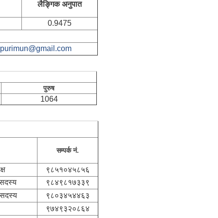
लैङ्गिक अनुपात
0.9475
apurimun@gmail.com
पुरुष
1064
सम्पर्क नं.
्ष
९८५१०४५८५६
 सदस्य
९८४९८१७३३९
 सदस्य
९८०३४५४४६३
९७४९३२०८६४