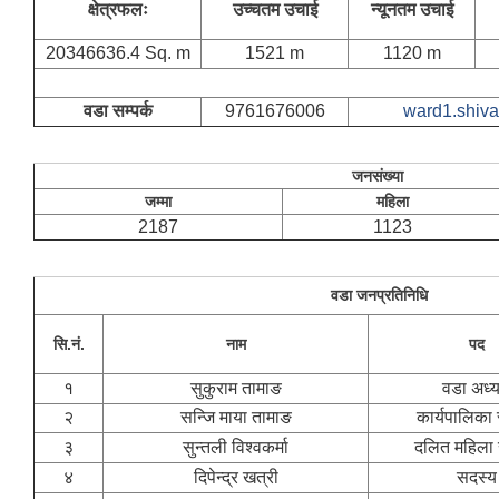
क्षेत्रफलः
उच्चतम उचाई
न्यूनतम उचाई
20346636.4 Sq. m
1521 m
1120 m
वडा सम्पर्क
9761676006
ward1.shiv
जनसंख्या
जम्मा
महिला
2187
1123
वडा जनप्रतिनिधि
सि.नं.
नाम
पद
१
सुकुराम तामाङ
वडा अध्यक
२
सन्जि माया तामाङ
कार्यपालिका
३
सुन्तली विश्वकर्मा
दलित महिला
४
दिपेन्द्र खत्री
सदस्य