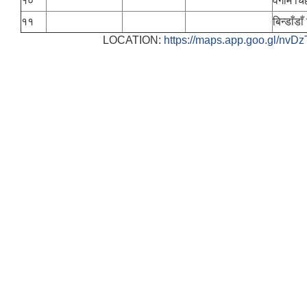
१०
वैगाम चि
११
बिन्डाँडा
LOCATION:
https://maps.app.goo.gl/nv