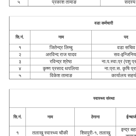
५
प्रकाश तामाङ
सदस्य
वडा कर्मचारी
सि.नं.
नाम
पद
१
जितेन्द्र लिम्बु
वडा सचिव
२
अरविन्द राज यादव
सव-इन्जिनि
३
रविन्द्र श्रेष्ठ
ना.प.स्वा.प्र (पशु प
४
कृष्ण प्रसाद थपलिया
ना.प्रा.स. कृषि प्
५
विकेश तामाङ
कार्यालय सहय
स्वास्थ्य संस्था
सि.नं.
नाम
ठेगाना
ईन्चार्
इन्द्र बह
१
तलाखु स्वास्थ्य चौकी
शिवपुरी-१, तलाखु