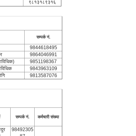
९८१३१८९३१६
सम्पर्क नं.
9844618495
यर
9864046991
्राविधिक)
9851198367
राविधिक
9843963109
ोगि
9813587076
ज
सम्पर्क नं.
कर्मचारी संख्या
ादुर
98492305