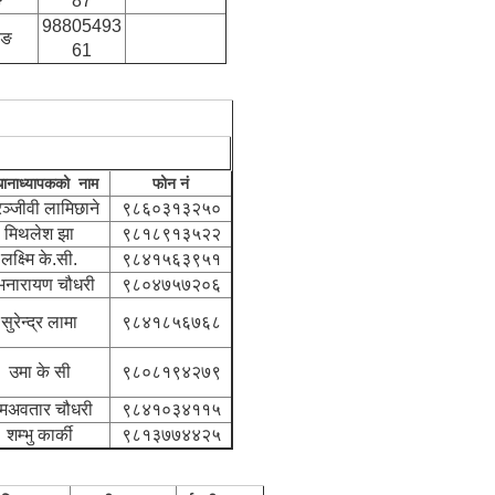
ङ
87
98805493
ुङ
61
धानाध्यापकको नाम
फोन नं
ञ्जीवी लामिछाने
९८६०३१३२५०
मिथलेश झा
९८१८९१३५२२
लक्ष्मि के.सी.
९८४१५६३९५१
भनारायण चौधरी
९८०४७५७२०६
सुरेन्द्र लामा
९८४१८५६७६८
उमा के सी
९८०८१९४२७९
ामअवतार चौधरी
९८४१०३४११५
शम्भु कार्की
९८१३७७४४२५