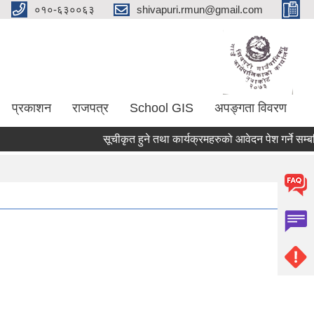
०१०-६३००६३
shivapuri.rmun@gmail.com
प्रकाशन
राजपत्र
School GIS
अपङ्गता विवरण
सूचीकृत हुने तथा कार्यक्रमहरुको आवेदन पेश गर्ने सम्बन्धि