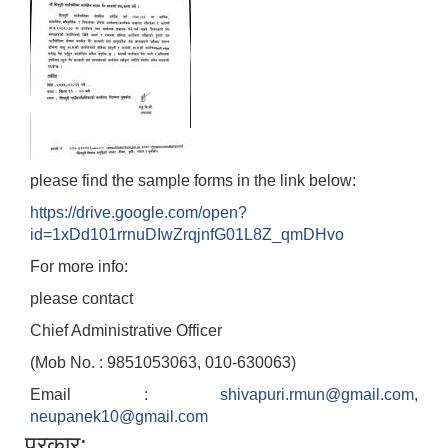
please find the sample forms in the link below:
https://drive.google.com/open?
id=1xDd101rrnuDIwZrqjnfG01L8Z_qmDHvo
For more info:
please contact
Chief Administrative Officer
(Mob No. : 9851053063, 010-630063)
Email :
shivapuri.rmun@gmail.com
,
neupanek10@gmail.com
प्रकार: