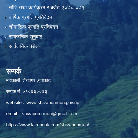
नीति तथा कार्यक्रम र बजेट २०७८-०७९
वार्षिक प्रगति प्रतिवेदन
चौमासिक प्रगति प्रतिवेदन
सार्वजनिक सुनुवाई
सार्वजनिक परीक्षण
सम्पर्क
महाकाली शेरावगर ,नुवाकोट
सम्पर्क नं ०१०६३००६३
website :
www.shivapurimun.gov.np
email :
shivapuri.rmun@gmail.com
https://www.facebook.com/shivapurimun/