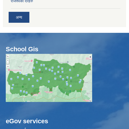
राजश्वका दरहरु
अन्य
School Gis
eGov services